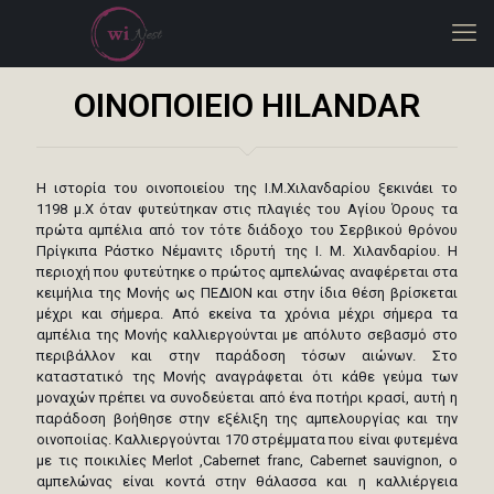
ΟΙΝΟΠΟΙΕΙΟ HILANDAR
Η ιστορία του οινοποιείου της Ι.Μ.Χιλανδαρίου ξεκινάει το
1198 μ.Χ όταν φυτεύτηκαν στις πλαγιές του Αγίου Όρους τα
πρώτα αμπέλια από τον τότε διάδοχο του Σερβικού θρόνου
Πρίγκιπα Ράστκο Νέμανιτς ιδρυτή της Ι. Μ. Χιλανδαρίου. Η
περιοχή που φυτεύτηκε ο πρώτος αμπελώνας αναφέρεται στα
κειμήλια της Μονής ως ΠΕΔΙΟΝ και στην ίδια θέση βρίσκεται
μέχρι και σήμερα. Από εκείνα τα χρόνια μέχρι σήμερα τα
αμπέλια της Μονής καλλιεργούνται με απόλυτο σεβασμό στο
περιβάλλον και στην παράδοση τόσων αιώνων. Στο
καταστατικό της Μονής αναγράφεται ότι κάθε γεύμα των
μοναχών πρέπει να συνοδεύεται από ένα ποτήρι κρασί, αυτή η
παράδοση βοήθησε στην εξέλιξη της αμπελουργίας και την
οινοποιίας. Καλλιεργούνται 170 στρέμματα που είναι φυτεμένα
με τις ποικιλίες Merlot ,Cabernet franc, Cabernet sauvignon, ο
αμπελώνας είναι κοντά στην θάλασσα και η καλλιέργεια