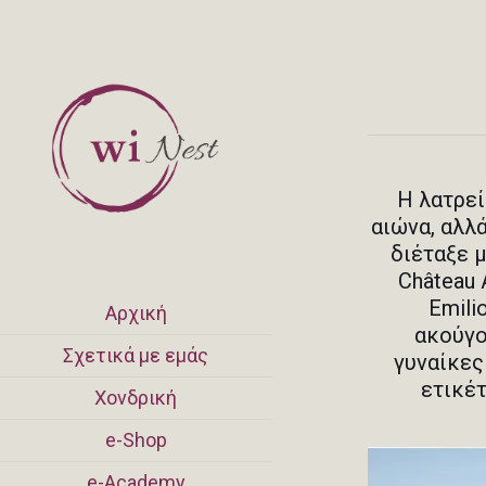
Η λατρεί
αιώνα, αλλ
διέταξε 
Château 
Emili
Αρχική
ακούγο
Σχετικά με εμάς
γυναίκες
ετικέτ
Χονδρική
e-Shop
e-Academy