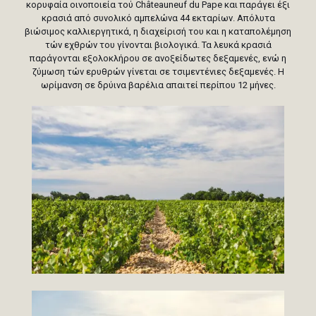
κορυφαία οινοποιεία τού Châteauneuf du Pape και παράγει έξι
κρασιά από συνολικό αµπελώνα 44 εκταρίων. Απόλυτα
βιώσιµος καλλιεργητικά, η διαχείρισή του και η καταπολέµηση
τών εχθρών του γίνονται βιολογικά. Τα λευκά κρασιά
παράγονται εξολοκλήρου σε ανοξείδωτες δεξαµενές, ενώ η
ζύµωση τών ερυθρών γίνεται σε τσιµεντένιες δεξαµενές. Η
ωρίµανση σε δρύινα βαρέλια απαιτεί περίπου 12 µήνες.